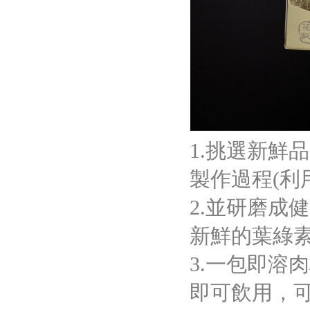
1.挑選新鮮
製作過程(利
2.並研磨成
新鮮的葉綠素
3.一包即溶肉
即可飲用，