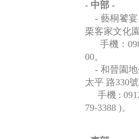
- 中部 -
-
藝桐饕宴
栗客家文化園
手機：0987-
00。
- 和晉園地
太平 路330
手機 : 0912-66
79-3388 )。