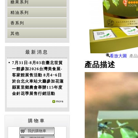
糖果系列
精油系列
香系列
其他
最新消息
看放大圖
產品編
•
7月31日-8月03在臺北世貿
產品描述
一館參加2026台灣美食展-
客家館展售活動 8月4~6日
於台北火車站大廳參加花蓮
縣富里鄉農會舉辦115年度
金針花季展售行銷活動
購物車
我的購物車