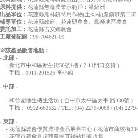
原料提供：
花蓮縣無毒農業示範戶：温錦洲
出品單位：
花蓮縣鳳林鎮特用作物(土肉桂)產銷班第二班
輔導單位：
花蓮縣政府、花蓮縣農會、鳳榮地區農會
委託加工：
花蓮縣吉安鄉農會
工廠登記證：
99-704621-00
※該產品販售地點：
- 北部
-
- 新北市中和區新生街50號1樓 ( 7-11門口交貨 )
手機：0911-201526 李小姐
- 中部 -
- 和晉園地生機生活坊 ( 台中市太平區太平 路330號 )
手機： 0912-663532 / TEL: (04) 2279-0088 / (04) 2279-
- 東部 -
- 花蓮縣農會優質農特產品展售中心 ( 花蓮市商校街234
- 花蓮市農會各超商農民直銷站均有販售。