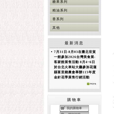
糖果系列
精油系列
香系列
其他
最新消息
•
7月31日-8月03在臺北世貿
一館參加2026台灣美食展-
客家館展售活動 8月4~6日
於台北火車站大廳參加花蓮
縣富里鄉農會舉辦115年度
金針花季展售行銷活動
購物車
我的購物車