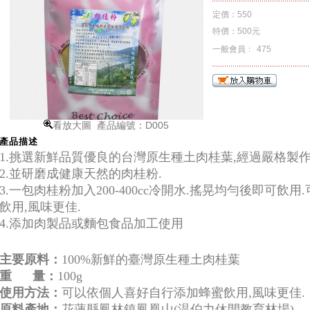
定價
：
550
特價：
500元
一般會員﹕
475
看放大圖 產品編號：D005
產品描述
1.挑選新鮮品質優良的台灣原生種土肉桂葉,經過嚴格製作
2.並研磨成健康天然的肉桂粉.
3.一包肉桂粉加入200-400cc冷開水.搖晃均勻後即可
飲用,風味更佳.
4.添加肉製品或麵包食品加工使用
主要原料：
100%新鮮的臺灣原生種土肉桂葉
重 量：
100g
使用方法：
可以依個人喜好自行添加蜂蜜飲用,風味更佳.
原料產地：
花蓮縣鳳林鎮鳳凰山(温伯力休閒教育林場)