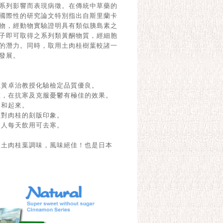
之系列影響而表現病徵。在傳統中草藥的
國際性的研究論文特別指出自斯里蘭卡
物，經動物實驗證明具有類似胰島素之
子即可取得之系列類黃酮物質，經細胞
的潛力。同時，取用土肉桂樹葉較諸一
發展。
系黃卓治教授化驗檢定品質優良。
維，在抗寒及克服憂鬱有極佳的效果。
暖和起來。
您對肉桂的刻版印象。
的人每天飲用可去寒。
入土肉桂葉調味，風味絕佳！也是日本