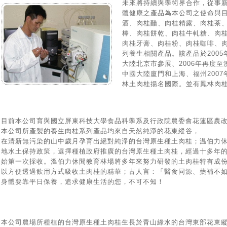
未來將持續與學術界合作，從事
體健康之產品為本公司之使命與
酒、肉桂醋、肉桂精露、肉桂茶
棒、肉桂餅乾、肉桂牛軋糖、肉
肉桂牙膏、肉桂粉、肉桂咖啡、
列養生相關產品。該產品於2005
大陸北京市參展、2006年再度至
中國大陸廈門和上海、福州2007
林土肉桂揚名國際。並有鳳林肉
目前本公司育與國立屏東科技大學食品科學系及行政院農委會花蓮區農
本公司所產製的養生肉桂系列產品均來自天然純淨的花東縱谷，
在清新無污染的山中歲月孕育出絕對純淨的台灣原生種土肉桂；温伯力
地水土保持政策，選擇種植政府推廣的台灣原生種土肉桂，經過十多年的
始第一次採收。溫伯力休閒教育林場將多年來努力研發的土肉桂特有成
以方便透過飲用方式吸收土肉桂的精華；古人言：「醫食同源、藥補不
身體要靠平日保養，追求健康生活的您，不可不知！
本公司農場所種植的台灣原生種土肉桂生長於青山綠水的台灣東部花東