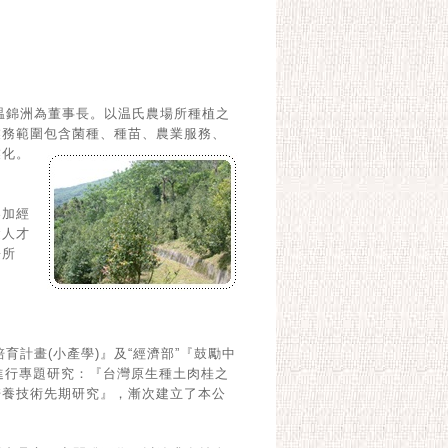
，温錦洲為董事長。以温氏農場所種植之
業務範圍包含菌種、種苗、農業服務、
業化。
參加經
礎人才
兼所
培育計畫(小產學)』及“經濟部”『鼓勵中
助進行專題研究：『台灣原生種土肉桂之
培養技術先期研究』，漸次建立了本公