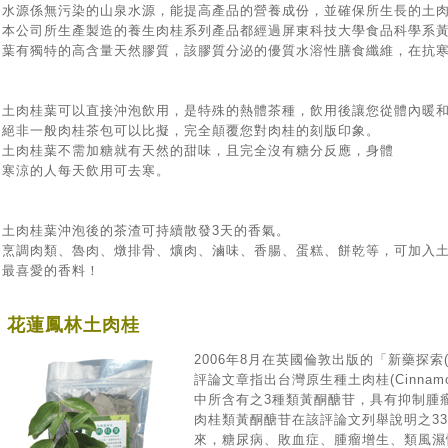
水源係無污染的山泉水源，能提高產品的營養成份，並確保所生長的土
本公司所生產製造的養生肉桂系列產品都經過屏東科技大學食品科學系
葉有獨特的高含量天然膠質，該膠質分泌的優質水溶性膳食纖維，在抗
土肉桂葉可以直接沖泡飲用，是特殊的熱體茶種，飲用後讓您從體內暖
絕非一般肉桂茶包可以比擬，完全顛覆您對肉桂的刻版印象。
土肉桂葉不需加糖就有天然的甜味，且完全沒有糖分反應，身體
寒涼的人每天飲用可去寒。
土肉桂葉沖泡後的茶渣可持續散發3天的香氣。
烹調肉類、魯肉、燉排骨、爌肉、滷味、香腸、蛋糕、餅乾等，可加入
最喜愛的香料！
花蓮鳳林土肉桂
2006年8月在英國倫敦出版的「新藥探索(Dru
評論文章指出台灣原生種土肉桂(Cinnamomu
中所含有之3種類黃酮醣苷，具有抑制腫瘤
肉桂類黃酮醣苷在該評論文列舉說明之3
來，糖尿病、敗血症、腫瘤增生、類風濕