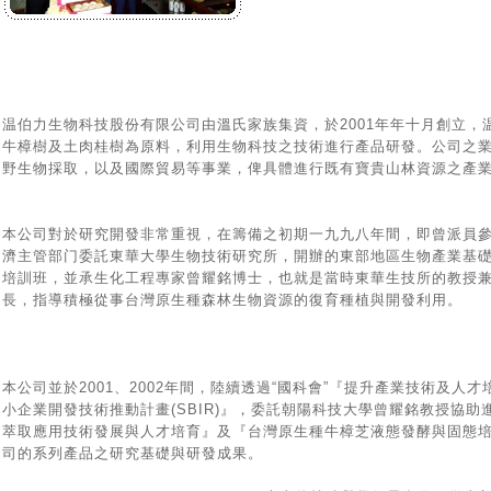
温伯力生物科技股份有限公司由溫氏家族集資，於2001年年十月創立
牛樟樹及土肉桂樹為原料，利用生物科技之技術進行產品研發。公司之
野生物採取，以及國際貿易等事業，俾具體進行既有寶貴山林資源之
產
本公司對於研究開發非常重視，在籌備之初期一九九八年間，即曾派員
濟主管部门委託東華大學生物技術研究所，開辦的東部地區生物產業基
培訓班，並承生化工程專家曾耀銘博士，也就是當時東華生技所的教授
長，指導積極從事台灣原生種森林生物資源的復育種植與開發利用。
本公司並於2001、2002年間，陸續透過“國科會”『提升產業技術及人才
小企業開發技術推動計畫(SBIR)』，委託朝陽科技大學曾耀銘教授協
萃取應用技術發展與人才培育』及『台灣原生種牛樟芝液態發酵與固態
司的系列產品之研究基礎與研發成果。