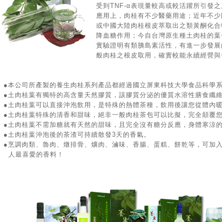
受到TNF-α表現量較高或較活躍所引發
應用上，肉桂有不少醫藥用途；近年不少
或中國大陸肉桂根皮萃取出之類黃酮化合
降血糖作用；今自台灣原生種土肉桂的葉
實驗證明有類胰島素活性，有進一步發展
般肉桂之根皮取用，確實較能永續經營與
●本公司所產製的養生肉桂系列產品都經過國立屏東科技大學食品科學
●土肉桂葉有獨特的高含量天然膠質，該膠質分泌的優質水溶性膳食纖
●土肉桂葉可以直接沖泡飲用，是特殊的熱體茶種，飲用後讓您從體內
●土肉桂葉特殊的清香和甜味，絕非一般肉桂茶包可以比擬，完全顛覆
●土肉桂葉不需加糖就有天然的甜味，且完全沒有糖分反應，身體寒涼
●土肉桂葉沖泡後的茶渣可持續散發3天的香氣。
●烹調肉類、魯肉、燉排骨、爌肉、滷味、香腸、蛋糕、餅乾等，可加
人最喜愛的香料！