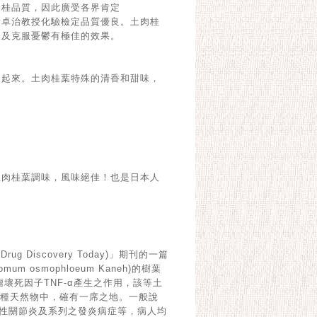
肉桂品質，因此廣受各界肯定
黃卓治教授化驗檢定品質優良。土肉桂
寒及克服憂鬱有極佳的效果。
和起來。土肉桂葉特殊的清香和甜味，
土肉桂葉調味，風味絕佳！也是日本人
g Discovery Today)」期刊的一篇
m osmophloeum Kaneh)的樹葉
壞死因子TNF-α產生之作用，該等土
3種天然物中，確有一席之地。一般說
性關節炎及系列之發炎病症等，病人均