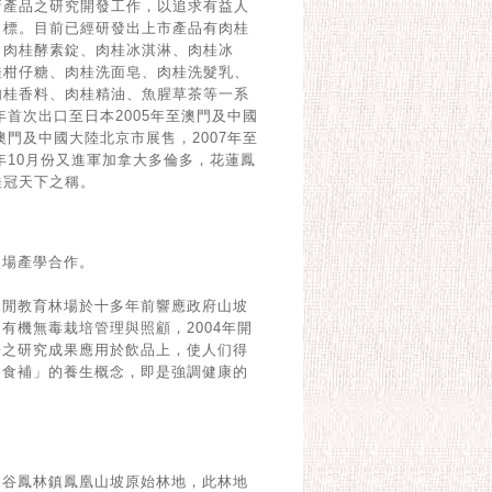
新產品之研究開發工作，以追求有益人
目標。目前已經研發出上市產品有肉桂
、肉桂酵素錠、肉桂冰淇淋、肉桂冰
桂柑仔糖、肉桂洗面皂、肉桂洗髮乳、
肉桂香料、肉桂精油、魚腥草茶等一系
年首次出口至日本2005年至澳門及中國
澳門及中國大陸北京市展售，2007年至
年10月份又進軍加拿大多倫多，花蓮鳳
桂冠天下之稱。
改場產學合作。
休閒教育林場於十多年前響應政府山坡
有機無毒栽培管理與照顧，2004年開
份之研究成果應用於飲品上，使人们得
如食補」的養生概念，即是強調健康的
縱谷鳳林鎮鳳凰山坡原始林地，此林地