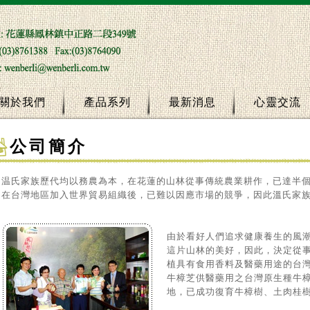
關於我們
產品系列
最新消息
心靈交流
公司簡介
温氏家族歷代均以務農為本，在花蓮的山林從事傳統農業耕作，已達半
在台灣地區加入世界貿易組織後，已難以因應市場的競爭，因此溫氏家
由於看好人們追求健康養生的風
這片山林的美好，因此，決定從
植具有食用香料及醫藥用途的台
牛樟芝供醫藥用之台灣原生種牛樟
地，已成功復育牛樟樹、土肉桂