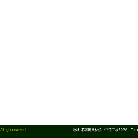
right reserved
地址: 花蓮縣鳳林鎮中正路二段349號 Tel: (03)8