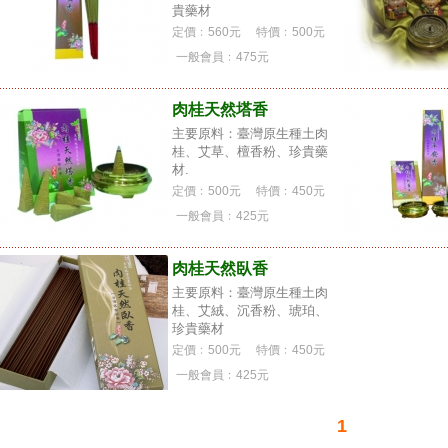
貴藥材
定價﹕560元
特價﹕500元
一般會員﹕
475元
肉桂天然塔香
主要原料：臺灣原生種土肉
桂、艾草、檀香粉、珍貴藥
材.
定價﹕500元
特價﹕450元
一般會員﹕
425元
肉桂天然臥香
主要原料：臺灣原生種土肉
桂、艾絨、沉香粉、琥珀、
珍貴藥材
定價﹕500元
特價﹕450元
一般會員﹕
425元
1