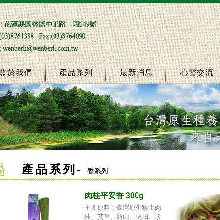
關於我們
產品系列
最新消息
心靈交流
產品系列
-
香系列
肉桂平安香 300g
主要原料：臺灣原生種土肉
桂、艾草、新山、琥珀、珍