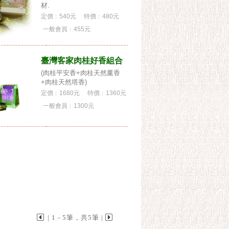
材.
定價﹕540元
特價﹕480元
一般會員﹕
455元
臺灣客家肉桂好香組合
(肉桂平安香+肉桂天然薰香
+肉桂天然塔香)
定價﹕1680元
特價﹕1360元
一般會員﹕
1300元
| 1 - 5筆，共5筆 |