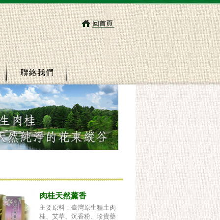
聯絡我們
肉桂天然薰香
主要原料：臺灣原生種土肉
桂、艾草、沉香粉、珍貴藥