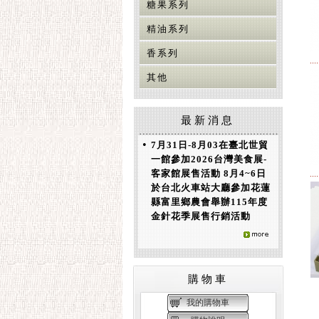
糖果系列
精油系列
香系列
其他
最新消息
•
7月31日-8月03在臺北世貿
一館參加2026台灣美食展-
客家館展售活動 8月4~6日
於台北火車站大廳參加花蓮
縣富里鄉農會舉辦115年度
金針花季展售行銷活動
購物車
我的購物車