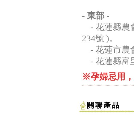
- 東部 -
- 花蓮縣農
234號 )。
- 花蓮市農
- 花蓮縣富
※孕婦忌用
關聯產品