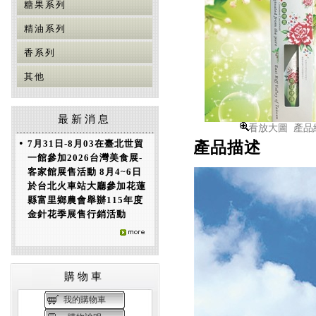
糖果系列
精油系列
香系列
其他
最新消息
看放大圖 產品編
•
7月31日-8月03在臺北世貿
產品描述
一館參加2026台灣美食展-
客家館展售活動 8月4~6日
於台北火車站大廳參加花蓮
縣富里鄉農會舉辦115年度
金針花季展售行銷活動
購物車
我的購物車