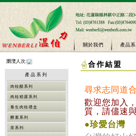
關於我們
產品系
瀏灠人次:
合作結盟
產品系列
肉桂醋系列
尋求志同道
肉桂精露系列
歡迎您加入
養生肉桂禮盒
質，請儘速
酵素系列
●珍愛台灣
茶系列