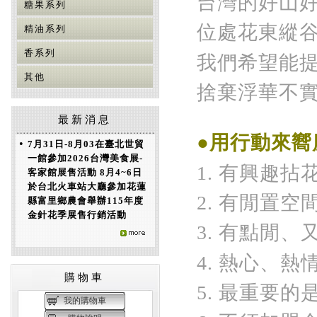
台灣的好山
糖果系列
位處花東縱
精油系列
香系列
我們希望能
其他
捨棄浮華不
最新消息
●用行動來嚮
•
7月31日-8月03在臺北世貿
一館參加2026台灣美食展-
1. 有興趣
客家館展售活動 8月4~6日
於台北火車站大廳參加花蓮
2. 有閒置
縣富里鄉農會舉辦115年度
金針花季展售行銷活動
3. 有點閒
4. 熱心、
購物車
5. 最重要
我的購物車