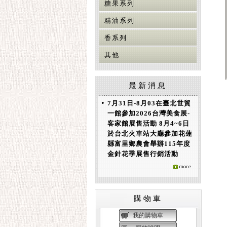
糖果系列
精油系列
香系列
其他
最新消息
•
7月31日-8月03在臺北世貿
一館參加2026台灣美食展-
客家館展售活動 8月4~6日
於台北火車站大廳參加花蓮
縣富里鄉農會舉辦115年度
金針花季展售行銷活動
購物車
我的購物車